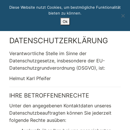
Diese Website nutzt Cookies, um bestmögliche Funktionalität
bieten zu können.
Zum
Ok
Inhalt
springen
DATENSCHUTZERKLÄRUNG
Verantwortliche Stelle im Sinne der
Datenschutzgesetze, insbesondere der EU-
Datenschutzgrundverordnung (DSGVO), ist:
Helmut Karl Pfeifer
IHRE BETROFFENENRECHTE
Unter den angegebenen Kontaktdaten unseres
Datenschutzbeauftragten können Sie jederzeit
folgende Rechte ausüben: