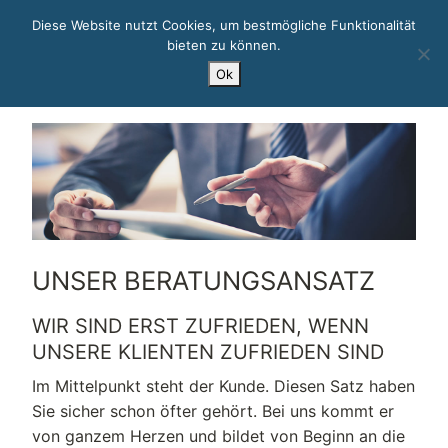
Diese Website nutzt Cookies, um bestmögliche Funktionalität
bieten zu können.
Zum
Ok
Inhalt
springen
UNSER BERATUNGSANSATZ
WIR SIND ERST ZUFRIEDEN, WENN
UNSERE KLIENTEN ZUFRIEDEN SIND
Im Mittelpunkt steht der Kunde. Diesen Satz haben
Sie sicher schon öfter gehört. Bei uns kommt er
von ganzem Herzen und bildet von Beginn an die