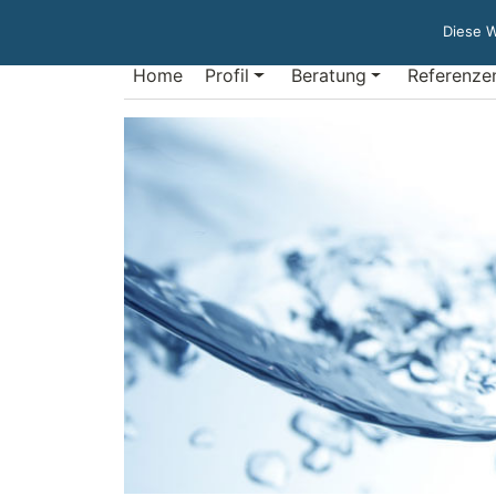
Diese W
Zum
Home
Profil
Beratung
Referenze
Inhalt
springen